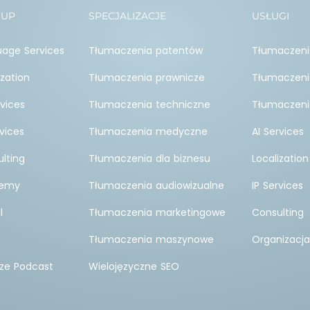
OUP
SPECJALIZACJE
USŁUGI
uage Services
Tłumaczenia patentów
Tłumaczeni
ization
Tłumaczenia prawnicze
Tłumaczeni
rvices
Tłumaczenia techniczne
Tłumaczenia
vices
Tłumaczenia medyczne
AI Services
lting
Tłumaczenia dla biznesu
Localization
demy
Tłumaczenia audiowizualne
IP Services
l
Tłumaczenia marketingowe
Consulting
Tłumaczenia maszynowe
Organizacja
ze Podcast
Wielojęzyczne SEO