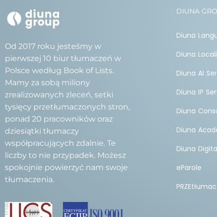
DIUNA GR
Diuna Lang
Od 2017 roku jesteśmy w
Diuna Local
pierwszej 10 biur tłumaczeń w
Polsce według Book of Lists.
Diuna AI Se
Mamy za sobą miliony
Diuna IP Ser
zrealizowanych zleceń, setki
tysięcy przetłumaczonych stron,
Diuna Consu
ponad 20 pracowników oraz
Diuna Aca
dziesiątki tłumaczy
współpracujących zdalnie. Te
Diuna Digita
liczby to nie przypadek. Możesz
spokojnie powierzyć nam swoje
eParole
tłumaczenia.
PRZEtłumac