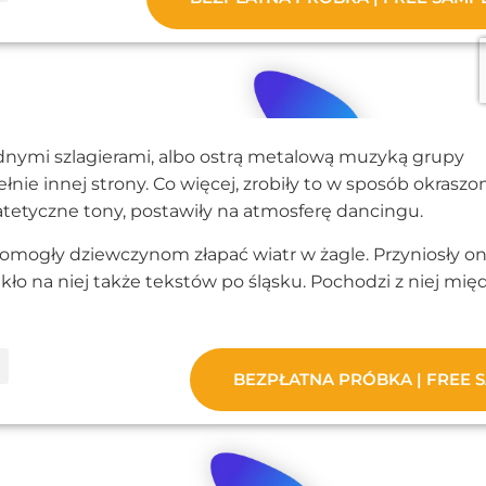
iadnymi szlagierami, albo ostrą metalową muzyką grupy
łnie innej strony. Co więcej, zrobiły to w sposób okraszo
etyczne tony, postawiły na atmosferę dancingu.
mogły dziewczynom złapać wiatr w żagle. Przyniosły on
kło na niej także tekstów po śląsku. Pochodzi z niej mię