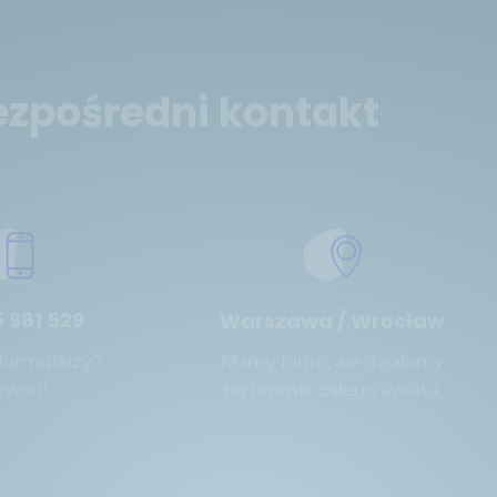
ezpośredni kontakt
 981 529
Warszawa / Wrocław
 formularzy?
Mamy biuro, ale działamy
zwoń!
na terenie całego świata.