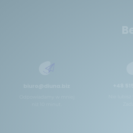
B
+48 515
biuro@diuna.biz
Nie lubisz
Odpowiadamy w mniej
Zad
niż 10 minut.