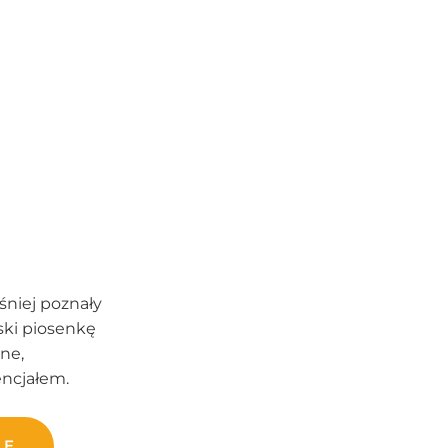
eśniej poznały
ski piosenkę
lne,
encjałem.