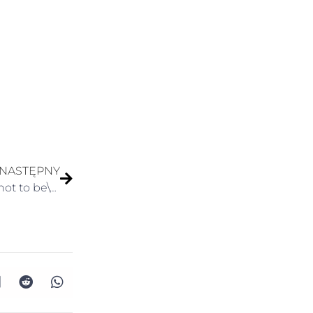
NASTĘPNY
Tłumaczenie literatury – Ile znaczeń ma \”To be or not to be\”?