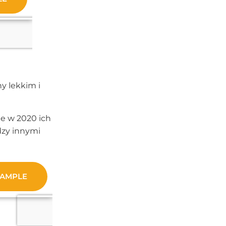
ny lekkim i
e w 2020 ich
dzy innymi