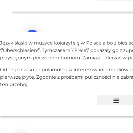
Język śląski w muzyce kojarzył się w Polsce albo z bies
\”Oberschlesien\”. Tymczasem \”Frele\” pokazały go z zupe
przystępnym poczuciem humoru. Zamiast uderzać w pat
Od tego czasu popularność i zainteresowanie mediów po
pierwszą płytę. Zgodnie z prośbami puliczności nie zabra
ten przebój.