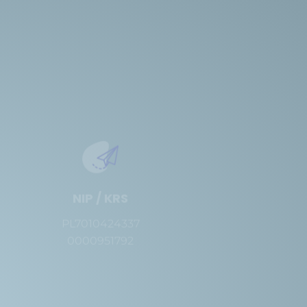
NIP / KRS
PL7010424337
0000951792